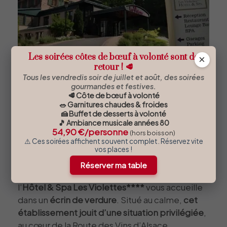
Les soirées côtes de bœuf à volonté sont de
×
retour ! 🥩
Tous les vendredis soir de juillet et août, des soirées
gourmandes et festives.
🥩 Côte de bœuf à volonté
🥗 Garnitures chaudes & froides
L’Hôtel & Spa Les Violettes
****
,
🍰 Buffet de desserts à volonté
🎵 Ambiance musicale années 80
pour un séjour raffiné dans un
54,90 €/personne
(hors boisson)
⚠️ Ces soirées affichent souvent complet. Réservez vite
écrin de verdure
vos places !
Réserver ma table
À quelques minutes de La Ferme des Moines,
l’
Hôtel & Spa Les Violettes****
vous accueille
dans un
écrin de verdure
. Situé au calme,
cet
établissement jouit d’une situation privilégiée
,
au cœur de la Route des Vins d’Alsace.