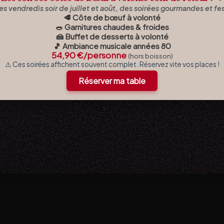
es vendredis soir de juillet et août, des soirées gourmandes et fe
🥩 Côte de bœuf à volonté
🥗 Garnitures chaudes & froides
🍰 Buffet de desserts à volonté
🎵 Ambiance musicale années 80
54,90 €/personne
(hors boisson)
⚠️ Ces soirées affichent souvent complet. Réservez vite vos places !
Réserver ma table