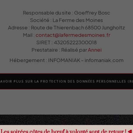
Responsable du site : Goeffrey Bosc
Société : La Ferme des Moines
Adresse : Route de Thierenbach 68500 Jungholtz
Mail :
contact@lafermedesmoines.fr
SIRET : 43205222300018
Prestataire : Réalisé par
Annei
Hébergement : INFOMANIAK – infomaniak.com
SAVOIR PLUS SUR LA PROTECTION DES DONNÉES PERSONNELLES (R
Les soirées côtes de bœuf à volonté sont de retour ! 🥩