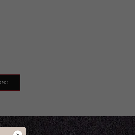
GPD)
×