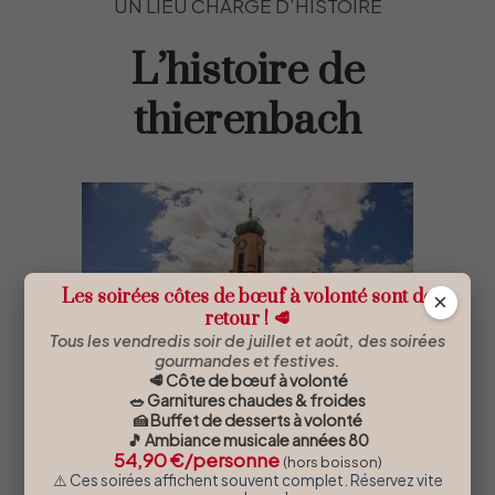
UN LIEU CHARGÉ D’HISTOIRE
L’histoire de
thierenbach
Les soirées côtes de bœuf à volonté sont de
×
retour ! 🥩
Tous les vendredis soir de juillet et août, des soirées
gourmandes et festives.
🥩 Côte de bœuf à volonté
🥗 Garnitures chaudes & froides
🍰 Buffet de desserts à volonté
Nichée au cœur du vallon de
🎵 Ambiance musicale années 80
Rimbach, la Basilique Notre-Dame
54,90 €/personne
(hors boisson)
⚠️ Ces soirées affichent souvent complet. Réservez vite
de Thierenbach à deux pas de notre